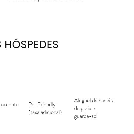
S HÓSPEDES
Aluguel de cadeira
onamento
Pet Friendly
de praia e
o
(taxa adicional)
guarda-sol