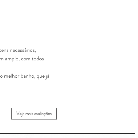
tens necessários,
bem amplo, com todos
 o melhor banho, que já
.
Veja mais avaliações