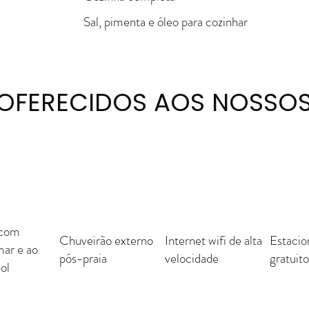
Sal, pimenta e óleo para cozinhar
 OFERECIDOS AOS NOSSO
 com
Chuveirão externo
Internet wifi de alta
Estaci
mar e ao
pós-praia
velocidade
gratuit
ol